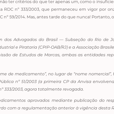
não ter critérios do que ter apenas um, como o insuficien
3, da RDC nº 333/2003, que permaneceu em vigor por on
nº 59/2014. Mas, antes tarde do que nunca! Portanto, ob
em dos Advogados do Brasil — Subseção do Rio de Ja
strial e Pirataria (CPIP-OAB/RJ) e a Associação Brasile
missão de Estudos de Marcas, ambas as entidades rep
nome de medicamento”, no lugar de “nome nomercial”,
ública nº 51/2003 (a primeira CP da Anvisa envolve
nº 333/2003, agora totalmente revogada.
edicamentos aprovados mediante publicação do respec
do com a regulamentação anterior à vigência desta R