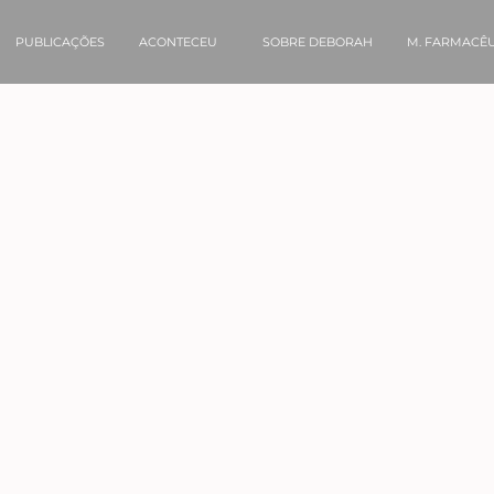
PUBLICAÇÕES
ACONTECEU
SOBRE DEBORAH
M. FARMACÊU