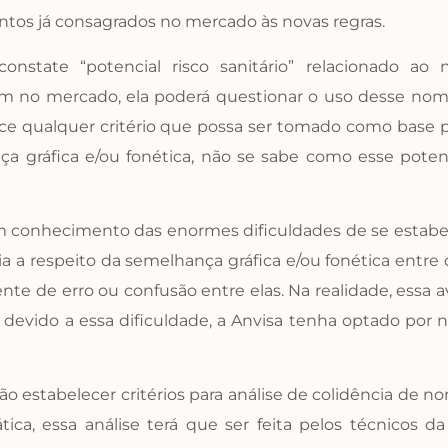
os já consagrados no mercado às novas regras.
 constate “potencial risco sanitário” relacionado
m no mercado, ela poderá questionar o uso desse nom
 qualquer critério que possa ser tomado como base para
ráfica e/ou fonética, não se sabe como esse potenci
conhecimento das enormes dificuldades de se estabelec
ria a respeito da semelhança gráfica e/ou fonética entr
rrente de erro ou confusão entre elas. Na realidade, essa
 devido a essa dificuldade, a Anvisa tenha optado por n
não estabelecer critérios para análise de colidência de
rática, essa análise terá que ser feita pelos técnicos 