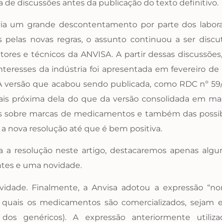
a de discussões antes da publicação do texto definitivo.
ia um grande descontentamento por parte dos laborat
 pelas novas regras, o assunto continuou a ser discu
etores e técnicos da ANVISA. A partir dessas discussõe
resses da indústria foi apresentada em fevereiro de 2
. A versão que acabou sendo publicada, como RDC nº 59
ais próxima dela do que da versão consolidada em mai
s sobre marcas de medicamentos e também das possibi
a nova resolução até que é bem positiva.
a a resolução neste artigo, destacaremos apenas al
tes e uma novidade.
idade. Finalmente, a Anvisa adotou a expressão “n
s quais os medicamentos são comercializados, sejam 
o dos genéricos). A expressão anteriormente utili