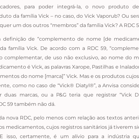
ificadores, para poder integrá-la, o novo produto
roduto da família Vick – no caso, do Vick Vaporub? Ou s
lquer um dos outros “membros” da família Vick? A RDC 5
 a definição de “complemento de nome [de medicam
 da família Vick. De acordo com a RDC 59, “complem
complementar, de uso não exclusivo, ao nome do me
amento é Vick, as palavras Xarope, Pastilhas e Inalador
mentos do nome [marca]” Vick. Mas e os produtos cujo
nte, como no caso de “Vick® Diatyl®”, a Anvisa conside
or duas marcas, ou a P&G teria que registrar “Vick
RDC 59 também não dá.
a nova RDC, pelo menos com relação aos textos anter
os medicamentos, cujos registros sanitários já tiverem 
. E isso, certamente, é um alívio para a indústria 