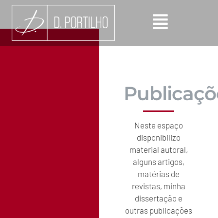
Publicaçõ
Neste espaço
disponibilizo
material autoral,
alguns artigos,
matérias de
revistas, minha
dissertação e
outras publicações