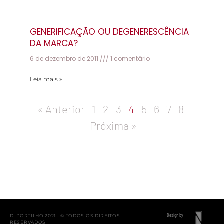
GENERIFICAÇÃO OU DEGENERESCÊNCIA
DA MARCA?
6 de dezembro de 2011
1 comentário
Leia mais »
« Anterior
1
2
3
4
5
6
7
8
Próxima »
Design by
D. PORTILHO 2021 • © TODOS OS DIREITOS
RESERVADOS