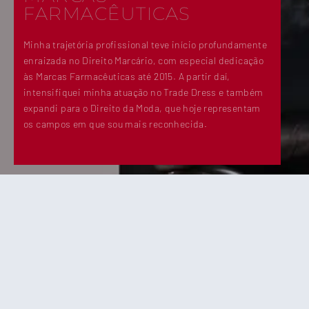
FARMACÊUTICAS
Minha trajetória profissional teve início profundamente
enraizada no Direito Marcário, com especial dedicação
às Marcas Farmacêuticas até 2015. A partir daí,
intensifiquei minha atuação no Trade Dress e também
expandi para o Direito da Moda, que hoje representam
os campos em que sou mais reconhecida.